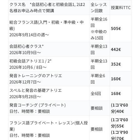
クラス名 *会話初心者と初級会話1, 2は2
全レッス
授業料TTC
名様お申込み時点で開講
ン回数
半期全16
総合フランス語(入門・初級・準中級・中
回
級)
505€
※中級の
2026年9月14日の週～
み15回
会話初心者クラス*
半期全13
442€
2026年10月9日～
回
初級会話アトリエ1 / 2*
半期全13
352€
2026年10月6 / 8日～
回
発音トレーニングのアトリエ
半期全6
160
€
2026年12月7日～
回
スペルと発音の基礎アトリエ
全6回
168
€
2026年9月28日〜
発音コーチング (プライベート)
(1コマ60
要相談
日付、時間帯：要相談
分)40
€
(1コマ60
フランス語プライベート・レッスン(個人授
分)55
€
業)
要相談
(1コマ90
日付、時間帯：要相談
分)70
€