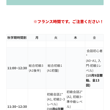
※フランス時間です。ご注意ください！
秋学期時間割
月
火
木
金
会話初心者
*
(
A0~A1,
入
総合初級3
総合初級1
門-初級1レ
11:00~12:30
(A1
後半)
(A1
初盤
)
ベル)
(10
月9日開
始、全13
回)
初級会話2*
初級会話1*
(A2, 初級3~
(A1, 初級2~3
準中級レベ
レベル)
11:30~12:30
ル)
(10
月6日開