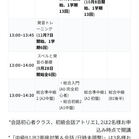
(10
月8日開
始
、1学期
始
、1学期
13
回
)
13
回
)
発音トレ
ーニング
13:00~13:45
(12
月7日
開始、1学
期
6回
)
スペルと発
音の基礎
13:00~14:00
(9
月28日
開始全6回
)
・
総合入門
(A0-完全初
総合準中級
総合準中級1
総合中級
13:00~14:30
心者)
2 (A2中盤)
(A2
初盤
)
(B1後半)
・総合初級2
(A1中盤)
*会話初心者クラス、初級会話アトリエ1, 2は2名様お申
込み時点で開講
*「中級B1/B2面接対策＆会話 (日時未調整)」は3名様お