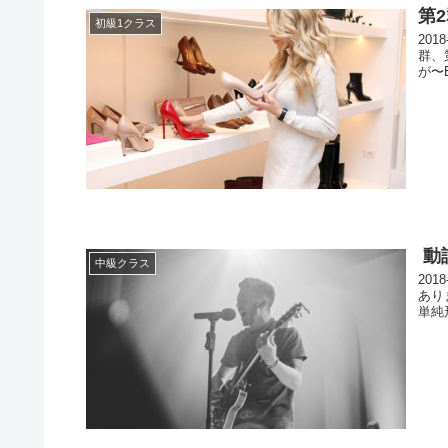
第2
初級1クラス
20
群、
が〜
動
中級クラス
20
あり
単純形