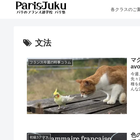
各クラスのご
文法
マク
フランス今週の時事コラム
avo
今週
先々
種を
んな
色の
初級3クラス