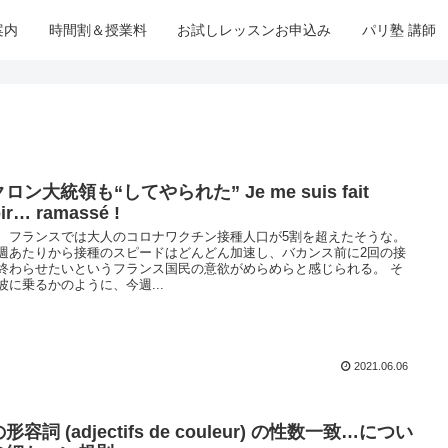
案内
時間割＆授業料
お試しレッスンお申込み
パリ塾 講師
ロン大統領も“してやられた” Je me suis fait
ir… ramassé !
、フランスでは大人のコロナワクチン接種人口が5割を超えたそうな。
週あたりから接種のスピードはどんどん加速し、バカンス前に2回の接
終わらせたいというフランス国民の意欲がめらめらと感じられる。 そ
波に乗るかのように、今週...
2021.06.06
形容詞 (adjectifs de couleur) の性数一致…につい