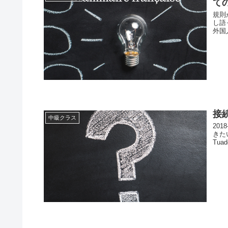
て
規則
し語
外国
接
中級クラス
20
きたい
Tuado