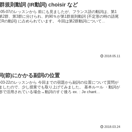
群規則動詞 (IR動詞) choisir など
18-05-07のレッスンから 前にも見ましたが、フランス語の動詞は、第1
第2群、第3群に分けられ、約90％が第1群規則動詞 (不定形の時の語尾
ERの動詞) に占められています。 今回は第2群動詞について...
2018.05.11
詞(節)にかかる副詞の位置
18-03-22のレッスンから 今回までの宿題から副詞の位置について質問が
ましたので、少し授業でも取り上げてみました。 基本ルール ・動詞が
で活用されている場合→動詞のすぐ後ろ ex. : Je chant...
2018.03.24