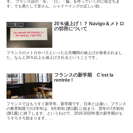
す。 フランス語の「耳」「口」「脳」を作っていくのに役立ちま
す。でも果たして皆さん、シャドーイングの正しい効...
20％値上げ！？ Navigo＆メトロ
パリ暮らし
の切符について
フランスのメトロやバスといった公共機関の値上げが発表されまし
た。なんと20％以上も値上げされるということです。
フランスの新学期 C’est la
パリ塾
rentrée !
フランスではもうすぐ新学年、新学期です。日本とは違い、フランス
の教育制度での1学年は、9月初旬 (第1週) に始まり、翌年の7月初旬
(第1週) に終了します。というわけで、2019-2020年度の新学期がも
うそろそろ始まります。...