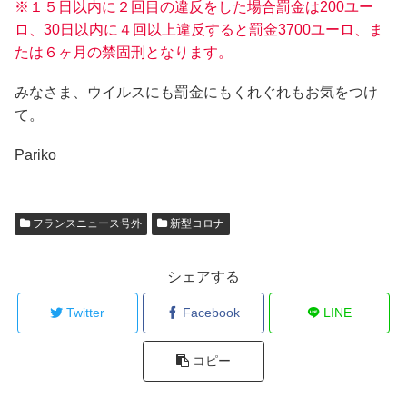
※１５日以内に２回目の違反をした場合罰金は200ユー
ロ、30日以内に４回以上違反すると罰金3700ユーロ、ま
たは６ヶ月の禁固刑となります。
みなさま、ウイルスにも罰金にもくれぐれもお気をつけ
て。
Pariko
フランスニュース号外
新型コロナ
シェアする
Twitter
Facebook
LINE
コピー