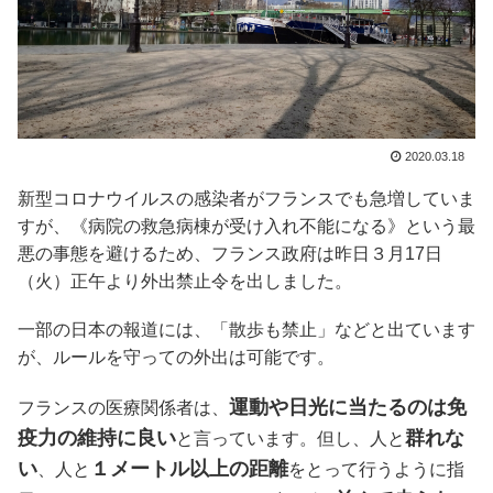
2020.03.18
新型コロナウイルスの感染者がフランスでも急増していま
すが、《病院の救急病棟が受け入れ不能になる》という最
悪の事態を避けるため、フランス政府は昨日３月17日
（火）正午より外出禁止令を出しました。
一部の日本の報道には、「散歩も禁止」などと出ています
が、ルールを守っての外出は可能です。
運動や日光に当たるのは免
フランスの医療関係者は、
疫力の維持に良い
群れな
と言っています。但し、人と
い
１メートル以上の距離
、
人と
をとって行うように指