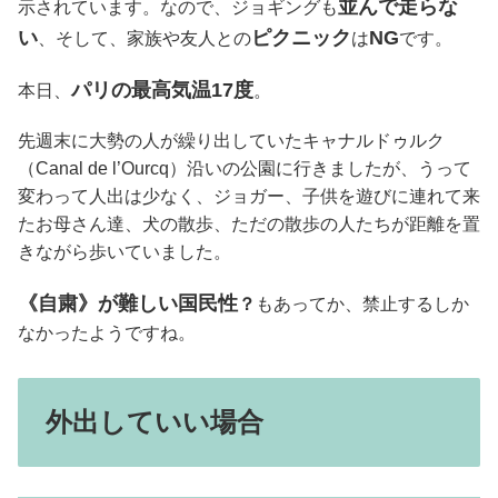
並んで走らな
示されています。なので、ジョギングも
い
ピクニック
NG
、そして、家族や友人との
は
です。
パリの最高気温17度
本日、
。
先週末に大勢の人が繰り出していたキャナルドゥルク
（Canal de l’Ourcq）沿いの公園に行きましたが、うって
変わって人出は少なく、ジョガー、子供を遊びに連れて来
たお母さん達、犬の散歩、ただの散歩の人たちが距離を置
きながら歩いていました。
《自粛》が難しい国民性
？
もあってか、禁止するしか
なかったようですね
。
外出していい場合