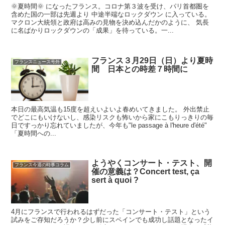
🌞夏時間🌞 になったフランス。コロナ第３波を受け、パリ首都圏を
含めた国の一部は先週より 中途半端なロックダウン に入っている。
マクロン大統領と政府は高みの見物を決め込んだかのように、 気長
に名ばかりロックダウンの「成果」を待っている。一...
フランス３月29日（日）より夏時
フランスニュース号外
間 日本との時差７時間に
本日の最高気温も15度を超えいよいよ春めいてきました。 外出禁止
でどこにもいけないし、感染リスクも怖いから家にこもりっきりの毎
日ですっかり忘れていましたが、今年も"le passage à l'heure d'été"
「夏時間への...
ようやくコンサート・テスト、開
フランス今週の時事コラム
催の意義は？Concert test, ça
sert à quoi ?
4月にフランスで行われるはずだった「コンサート・テスト」という
試みをご存知だろうか？少し前にスペインでも成功し話題となったイ