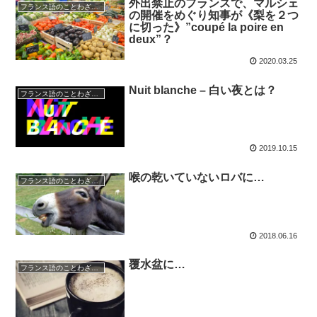
外出禁止のフランスで、マルシェ
フランス語のことわざ・慣用句
の開催をめぐり知事が《梨を２つ
に切った》”coupé la poire en
deux”？
2020.03.25
Nuit blanche – 白い夜とは？
フランス語のことわざ・慣用句
2019.10.15
喉の乾いていないロバに…
フランス語のことわざ・慣用句
2018.06.16
覆水盆に…
フランス語のことわざ・慣用句