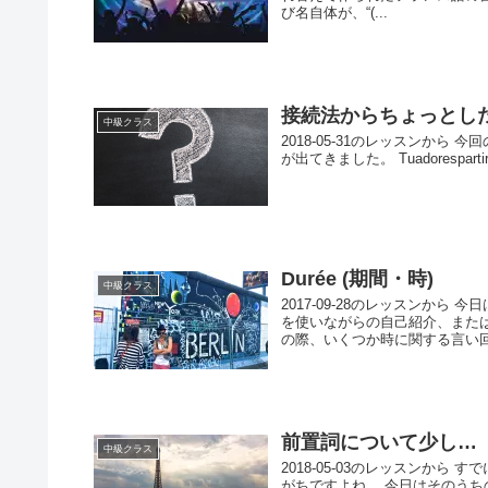
び名自体が、“(...
接続法からちょっとし
中級クラス
2018-05-31のレッスンか
が出てきました。 Tuadorespartiren v
Durée (期間・時)
中級クラス
2017-09-28のレッスンか
を使いながらの自己紹介、または
の際、いくつか時に関する言い回し
前置詞について少し…
中級クラス
2018-05-03のレッスンか
がちですよね… 今日はそのうち