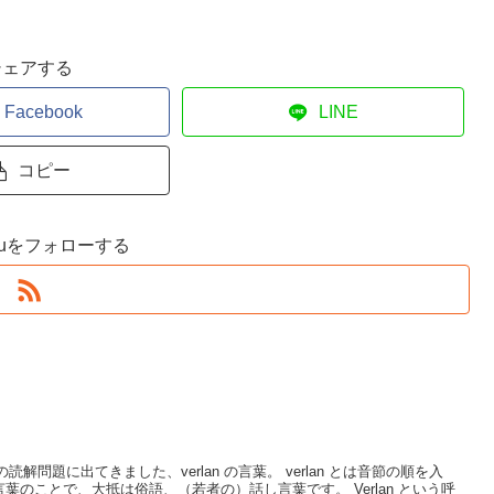
シェアする
Facebook
LINE
コピー
Jukuをフォローする
日の読解問題に出てきました、verlan の言葉。 verlan とは音節の順を入
のことで、大抵は俗語、（若者の）話し言葉です。 Verlan という呼