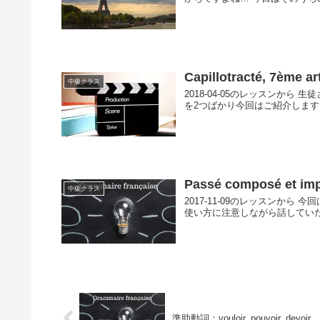
Capillotracté, 7ème a
中級クラス
2018-04-05のレッスンか
を2つばかり今回はご紹介します。 【1】C’es
Passé composé et imp
中級クラス
2017-11-09のレッスンから 
使い方に注意しながら話していただきまし
準助動詞：vouloir, pouvoir, devoir