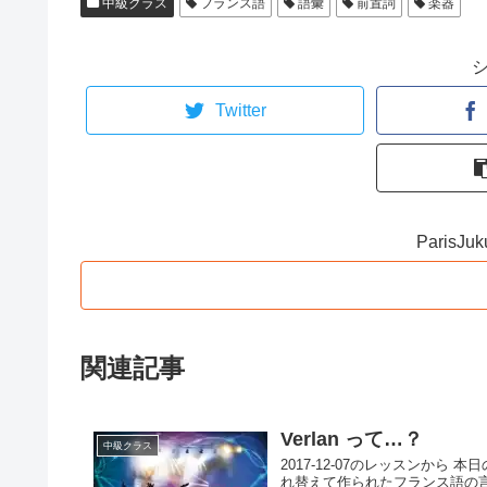
中級クラス
フランス語
語彙
前置詞
楽器
Twitter
Paris
関連記事
Verlan って…？
中級クラス
2017-12-07のレッスンから 本
れ替えて作られたフランス語の言葉