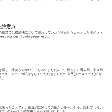
た注意点
ら 今回の授業では接続法について注意していただきたいちょっとしたポイント
acances. Tuadoresque jesoi...
ら 今日は新しい生徒さんがいらっしゃいましたので、皆さまに過去形、未来形
クラスメートの紹介をしていただきました〜 自己(クラスメート)紹介
...
ら すでに習ったことでも、前置詞に関しての細かいルールとか、忘れてしまい
の2つのルールが授業中たまたま登場しました。