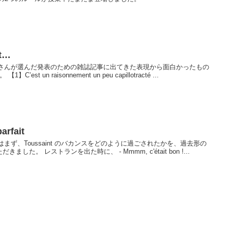
rt…
ら 生徒さんが選んだ発表のための雑誌記事に出てきた表現から面白かったもの
t un raisonnement un peu capillotracté ...
arfait
今回はまず、Toussaint のバカンスをどのように過ごされたかを、過去形の
た。 レストランを出た時に、 - Mmmm, c'était bon !...