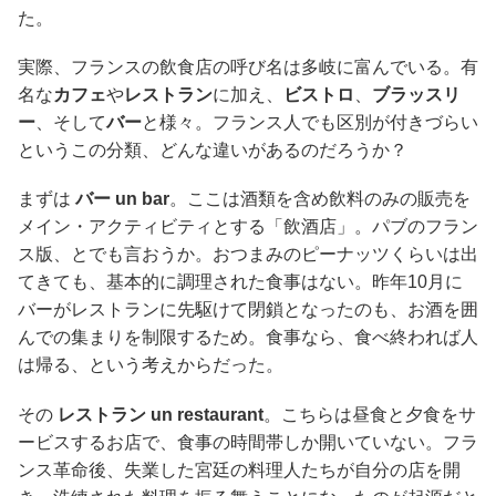
た。
実際、フランスの飲食店の呼び名は多岐に富んでいる。有
名な
カフェ
や
レストラン
に加え、
ビストロ
、
ブラッスリ
ー
、そして
バー
と様々。フランス人でも区別が付きづらい
というこの分類、どんな違いがあるのだろうか？
まずは
バー un bar
。ここは酒類を含め飲料のみの販売を
メイン・アクティビティとする「飲酒店」。パブのフラン
ス版、とでも言おうか。おつまみのピーナッツくらいは出
てきても、基本的に調理された食事はない。昨年10月に
バーがレストランに先駆けて閉鎖となったのも、お酒を囲
んでの集まりを制限するため。食事なら、食べ終われば人
は帰る、という考えからだった。
その
レストラン un restaurant
。こちらは昼食と夕食をサ
ービスするお店で、食事の時間帯しか開いていない。フラ
ンス革命後、失業した宮廷の料理人たちが自分の店を開