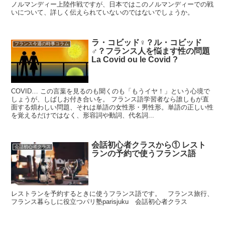
ノルマンディー上陸作戦ですが、日本ではこのノルマンディーでの戦
いについて、詳しく伝えられていないのではないでしょうか。
ラ・コビッド♀？ル・コビッド
フランス今週の時事コラム
♂？フランス人を悩ます性の問題
La Covid ou le Covid ?
COVID… この言葉を見るのも聞くのも「もうイヤ！」という心境で
しょうが、しばしお付き合いを。 フランス語学習者なら誰しもが直
面する煩わしい問題、それは単語の女性形・男性形。単語の正しい性
を覚えるだけではなく、形容詞や動詞、代名詞...
会話初心者クラスから① レスト
会話初心者クラス
ランの予約で使うフランス語
レストランを予約するときに使うフランス語です。 フランス旅行、
フランス暮らしに役立つパリ塾parisjuku 会話初心者クラス