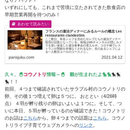
なりアバウト？
いずれにしても、これまで苦境に立たされてきた飲食店の
早期営業再開を待つのみ！
フランスの違法ディナーにみるルールの概念 Les
restaurants clandestins
ここ数日、有名シェフを含めたセレブたちの違法ディナー
疑惑が話題となっている。発端はM6チャンネルが隠しカメ
ラを使い放送した違法食事会の潜入ルポ。コロナ禍でレス
トランが閉鎖を余儀なくされるなか、名のあるシェフによ
る一人数百ユーロのコースメニ...
parisjuku.com
2021.04.12
久々、🐣
コウノトリ
情報～🐣 雛が生まれたよ🐤🐤
🐤🐤
🐤！！
前回、４つまで確認されていたサラブル村のコウノトリの
卵、その後１つ増えて卵は５つに。 おととい（4/26時
点） ４羽が孵り残りの卵はいよいよ１つに。そして、つ
いに本日、５羽が孵っているのが確認できた！コウノトリ
のお話は
こちら
から。卵４つまでの話題は
こちら
。コウノ
トリライブ子育てウェブカメラへの
リンク
。