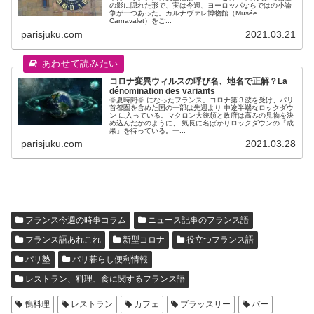
の影に隠れた形で、実は今週、ヨーロッパならではの小論
争が一つあった。カルナヴァレ博物館（Musée
Carnavalet）をご...
parisjuku.com
2021.03.21
コロナ変異ウィルスの呼び名、地名で正解？La
dénomination des variants
🌞夏時間🌞 になったフランス。コロナ第３波を受け、パリ
首都圏を含めた国の一部は先週より 中途半端なロックダウ
ン に入っている。マクロン大統領と政府は高みの見物を決
め込んだかのように、 気長に名ばかりロックダウンの「成
果」を待っている。一...
parisjuku.com
2021.03.28
フランス今週の時事コラム
ニュース記事のフランス語
フランス語あれこれ
新型コロナ
役立つフランス語
パリ塾
パリ暮らし便利情報
レストラン、料理、食に関するフランス語
鴨料理
レストラン
カフェ
ブラッスリー
バー