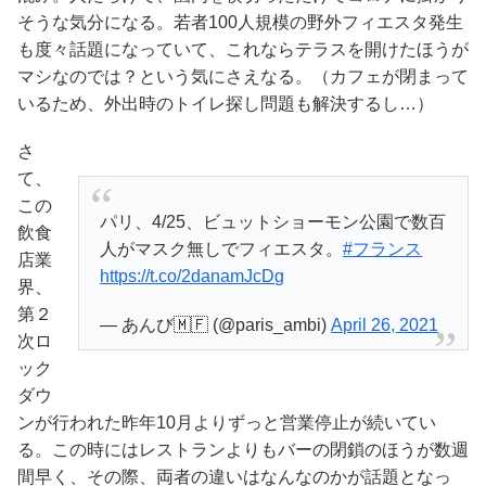
そうな気分になる。若者100人規模の野外フィエスタ発生
も度々話題になっていて、これならテラスを開けたほうが
マシなのでは？という気にさえなる。（カフェが閉まって
いるため、外出時のトイレ探し問題も解決するし…）
さ
て、
この
パリ、4/25、ビュットショーモン公園で数百
飲食
人がマスク無しでフィエスタ。
#フランス
店業
https://t.co/2danamJcDg
界、
第２
— あんび🇲🇫 (@paris_ambi)
April 26, 2021
次ロ
ック
ダウ
ンが行われた昨年10月よりずっと営業停止が続いてい
る。この時にはレストランよりもバーの閉鎖のほうが数週
間早く、その際、両者の違いはなんなのかが話題となっ