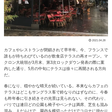
2021.04.28
カフェやレストランが閉鎖されて早半年。今、フランスで
誰もが待ちわびているのが飲食店テラスの再オープン。マ
クロン大統領が3月末、第3次ロックダウン発表の際に案
内した通り、5月の中旬にテラスは徐々に再開される方向
だ。
春になり、穏やかな晴天が続いている。本来ならカフェの
テラスはどこもサングラス客で鈴なりのはずなのに、今春
も昨年春に引き続きその光景は見られない。その代わり、
パリでは連日どの公園も椅子やベンチは満席、芝生も混み
混み。人だらけで、園内を横切っただけでコロナに掛かり