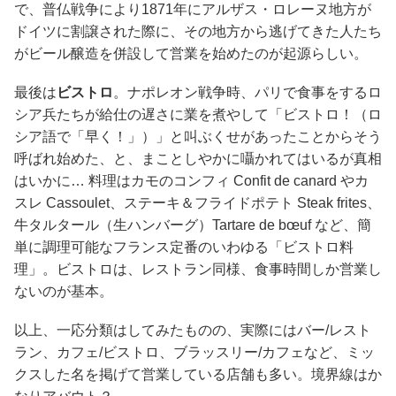
で、普仏戦争により1871年にアルザス・ロレーヌ地方が
ドイツに割譲された際に、その地方から逃げてきた人たち
がビール醸造を併設して営業を始めたのが起源らしい。
最後は
ビストロ
。ナポレオン戦争時、パリで食事をするロ
シア兵たちが給仕の遅さに業を煮やして「ビストロ！（ロ
シア語で「早く！」）」と叫ぶくせがあったことからそう
呼ばれ始めた、と、まことしやかに囁かれてはいるが真相
はいかに… 料理はカモのコンフィ Confit de canard やカ
スレ Cassoulet、ステーキ＆フライドポテト Steak frites、
牛タルタール（生ハンバーグ）Tartare de bœuf など、簡
単に調理可能なフランス定番のいわゆる「ビストロ料
理」。ビストロは、レストラン同様、食事時間しか営業し
ないのが基本。
以上、一応分類はしてみたものの、実際にはバー/レスト
ラン、カフェ/ビストロ、ブラッスリー/カフェなど、ミッ
クスした名を掲げて営業している店舗も多い。境界線はか