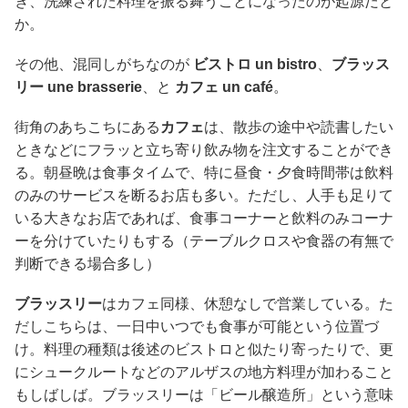
き、洗練された料理を振る舞うことになったのが起源だと
か。
その他、混同しがちなのが
ビストロ un bistro
、
ブラッス
リー une brasserie
、と
カフェ un café
。
街角のあちこちにある
カフェ
は、散歩の途中や読書したい
ときなどにフラッと立ち寄り飲み物を注文することができ
る。朝昼晩は食事タイムで、特に昼食・夕食時間帯は飲料
のみのサービスを断るお店も多い。ただし、人手も足りて
いる大きなお店であれば、食事コーナーと飲料のみコーナ
ーを分けていたりもする（テーブルクロスや食器の有無で
判断できる場合多し）
ブラッスリー
はカフェ同様、休憩なしで営業している。た
だしこちらは、一日中いつでも食事が可能という位置づ
け。料理の種類は後述のビストロと似たり寄ったりで、更
にシュークルートなどのアルザスの地方料理が加わること
もしばしば。ブラッスリーは「ビール醸造所」という意味