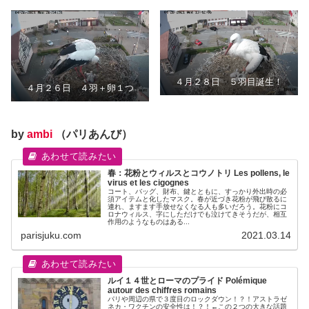
４月２８日 ５羽目誕生！
４月２６日 ４羽＋卵１つ
by
ambi
（パリあんび）
春：花粉とウィルスとコウノトリ Les pollens, le
virus et les cigognes
コート、バッグ、財布、鍵とともに、すっかり外出時の必
須アイテムと化したマスク。春が近づき花粉が飛び散るに
連れ、ますます手放せなくなる人も多いだろう。花粉にコ
ロナウィルス、字にしただけでも泣けてきそうだが、相互
作用のようなものはある...
parisjuku.com
2021.03.14
ルイ１４世とローマのプライド Polémique
autour des chiffres romains
パリや周辺の県で３度目のロックダウン！？！アストラゼ
ネカ・ワクチンの安全性は！？！←この２つの大きな話題