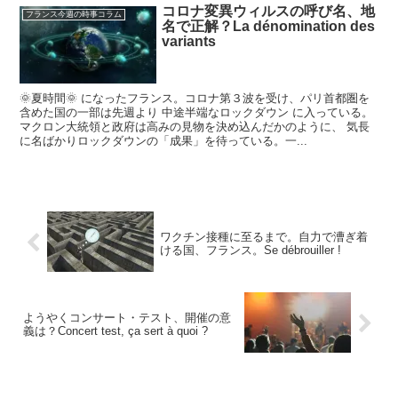
コロナ変異ウィルスの呼び名、地
フランス今週の時事コラム
名で正解？La dénomination des
variants
🌞夏時間🌞 になったフランス。コロナ第３波を受け、パリ首都圏を
含めた国の一部は先週より 中途半端なロックダウン に入っている。
マクロン大統領と政府は高みの見物を決め込んだかのように、 気長
に名ばかりロックダウンの「成果」を待っている。一...
ワクチン接種に至るまで。自力で漕ぎ着
ける国、フランス。Se débrouiller !
ようやくコンサート・テスト、開催の意
義は？Concert test, ça sert à quoi ?